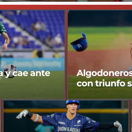
 y cae ante
Algodoneros
con triunfo 