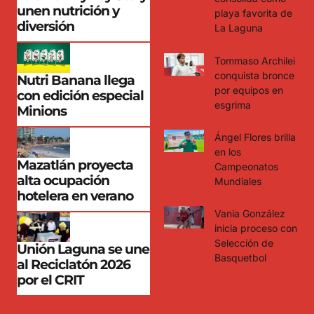
unen nutrición y
playa favorita de
diversión
La Laguna
Tommaso Archilei
conquista bronce
Nutri Banana llega
por equipos en
con edición especial
esgrima
Minions
Ángel Flores brilla
en los
Mazatlán proyecta
Campeonatos
alta ocupación
Mundiales
hotelera en verano
Vania González
inicia proceso con
Selección de
Unión Laguna se une
Basquetbol
al Reciclatón 2026
por el CRIT