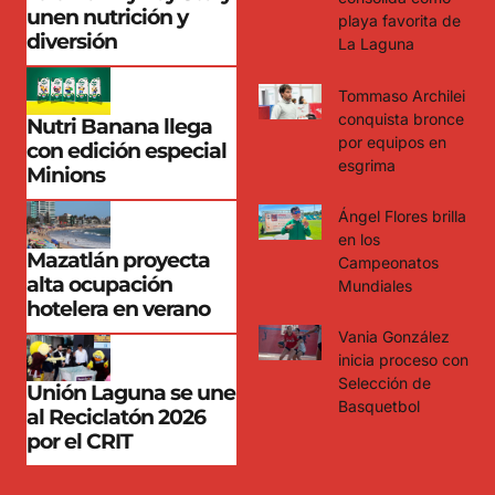
unen nutrición y
playa favorita de
diversión
La Laguna
Tommaso Archilei
conquista bronce
Nutri Banana llega
por equipos en
con edición especial
esgrima
Minions
Ángel Flores brilla
en los
Mazatlán proyecta
Campeonatos
alta ocupación
Mundiales
hotelera en verano
Vania González
inicia proceso con
Selección de
Unión Laguna se une
Basquetbol
al Reciclatón 2026
por el CRIT