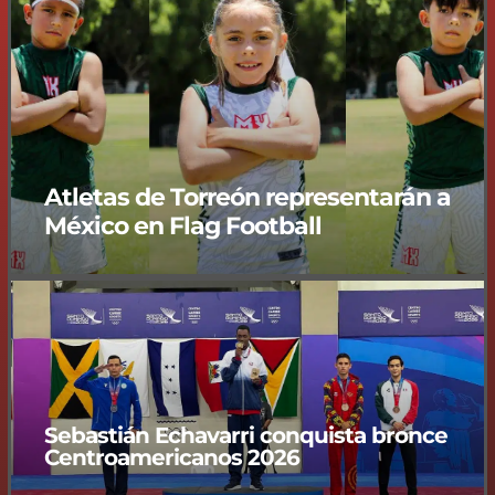
Atletas de Torreón representarán a
México en Flag Football
Sebastián Echavarri conquista bronce
Centroamericanos 2026