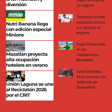
diversión
La Laguna
Tommaso Archilei
conquista bronce
Nutri Banana llega
por equipos en
con edición especial
esgrima
Minions
Ángel Flores brilla
en los
Mazatlán proyecta
Campeonatos
alta ocupación
Mundiales
hotelera en verano
Vania González
inicia proceso con
Selección de
Unión Laguna se une
Basquetbol
al Reciclatón 2026
por el CRIT